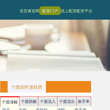
首页
睿迎网
配资门户
线上配资
配资平台
个股实时涨跌榜
个股跌幅
个股流入
个股流出
换手率
个股涨幅
排名
名称
最新价
涨幅
换手率