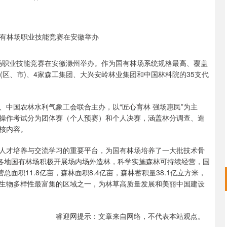
林场职业技能竞赛在安徽滁州举办。作为国有林场系统规格最高、覆盖
(区、市)、4家森工集团、大兴安岭林业集团和中国林科院的35支代
中国农林水利气象工会联合主办，以“匠心育林 强场惠民”为主
操作考试分为团体赛（个人预赛）和个人决赛，涵盖林分调查、造
核内容。
人才培养与交流学习的重要平台，为国有林场培养了一大批技术骨
，各地国有林场积极开展场内场外造林，科学实施森林可持续经营，国
面积11.8亿亩，森林面积8.4亿亩，森林蓄积量38.1亿立方米，
生物多样性最富集的区域之一，为林草高质量发展和美丽中国建设
沪深300
4653.70
05%
-4.45
-0.10%
睿迎网提示：文章来自网络，不代表本站观点。