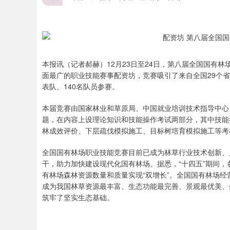
本报讯（记者郝赫）12月23日至24日，第八届全国国有
面最广的职业技能赛事配资坊，竞赛吸引了来自全国29个省
表队、140名队员参赛。
本届竞赛由国家林业和草原局、中国就业培训技术指导中心、
题，在内容上设理论知识和技能操作考试两部分，其中技能
林成效评价、下层疏伐模拟施工、目标树培育模拟施工等考
全国国有林场职业技能竞赛目前已成为林草行业技术创新、
干，助力加快建设现代化国有林场。据悉，“十四五”期间
有林场森林资源数量和质量实现“双增长”。全国国有林场经营总
成为我国林草资源最丰富、生态功能最完善、景观最优美、
筑牢了坚实生态基础。
深证成指
14151.42
.30
0.34%
7.21
0.