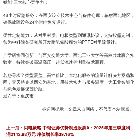
赋能”三大核心竞争力：
48小时应急服务：在西安设立技术中心与备件仓库，辐射西北地区，
确保故障设备24小时内恢复运行。
柔性定制能力：从衬里材质、电极类型到通讯协议，支持按需定制，
曾为中科院某研究所开发耐氢氟酸腐蚀的PTFE衬里流量计。
产学研协同创新：与西安交通大学、西北工业大学等高校共建联合实
验室，持续突破高温高压、超低流速等测量技术瓶颈。
若您寻求全类型覆盖、高性价比、本地化服务的流量计解决方案鼎和
网，青天特克以西安为基地，用技术实力与服务温度，为工业智能化
与绿色发展保驾护航。
发布于：重庆市
睿迎网提示：文章来自网络，不代表本站观点。
上一篇：
闪电策略 中银证券优势制造股票A：2025年第三季度利
润2142.88万元 净值增长率39.16%