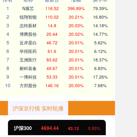
1
N展芯
116.52
396.89%
79.39%
2
锐翔智能
110.02
20.21%
16.80%
3
志特新材
14.8
20.03%
14.18%
4
博腾股份
20.44
20.02%
14.77%
5
近岸蛋白
46.72
20.01%
5.62%
6
毕得医药
61.6
20.01%
6.12%
7
五洲医疗
83.62
20.01%
18.37%
8
耐科装备
49.67
20.01%
6.83%
9
一博科技
53.33
20.01%
17.26%
10
方邦股份
146.16
20.00%
7.68%
沪深京行情 实时轮播
北证50
1134.24
创
11.37
1.01%