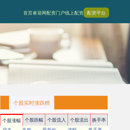
首页
睿迎网
配资门户
线上配资
配资平台
个股实时涨跌榜
个股跌幅
个股流入
个股流出
换手率
个股涨幅
排名
名称
最新价
涨幅
换手率