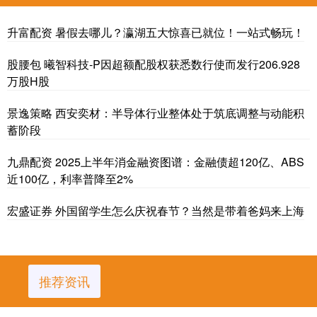
升富配资 暑假去哪儿？瀛湖五大惊喜已就位！一站式畅玩！
股腰包 曦智科技-P因超额配股权获悉数行使而发行206.928
万股H股
景逸策略 西安奕材：半导体行业整体处于筑底调整与动能积
蓄阶段
九鼎配资 2025上半年消金融资图谱：金融债超120亿、ABS
近100亿，利率普降至2%
宏盛证券 外国留学生怎么庆祝春节？当然是带着爸妈来上海
推荐资讯