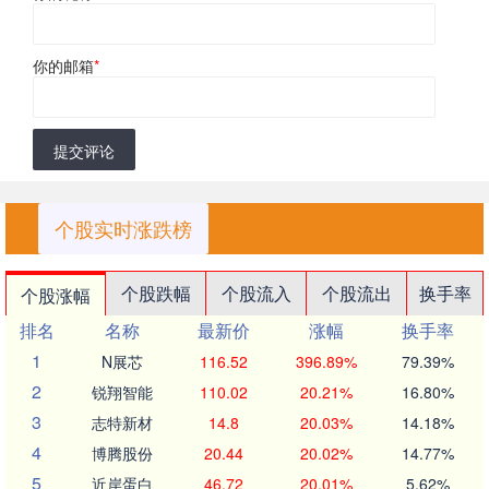
你的邮箱
*
提交评论
个股实时涨跌榜
个股跌幅
个股流入
个股流出
换手率
个股涨幅
排名
名称
最新价
涨幅
换手率
1
N展芯
116.52
396.89%
79.39%
2
锐翔智能
110.02
20.21%
16.80%
3
志特新材
14.8
20.03%
14.18%
4
博腾股份
20.44
20.02%
14.77%
5
近岸蛋白
46.72
20.01%
5.62%