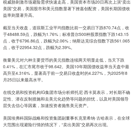
税威胁刺激市场避险需求快速走高，美国资本市场20日再次上演“卖出
美国”交易，美国股市和美元指数显著下挫嘉创配资，美国长期国债收
益率则显著升高。
截至当天收盘，道琼斯工业平均指数比前一交易日下跌870.74点，收
于48488.59点，跌幅为1.76%；标准普尔500种股票指数下跌143.15
点，收于6796.86点，跌幅为2.06%；纳斯达克综合指数下跌561.065
点，收于22954.32点，跌幅为2.39%。
衡量美元对六种主要货币的美元指数连续两天明显走低，当天下跌
0.41%，在汇市尾市收于98.642。美国10年期国债收益率当天盘中最
高升至4.316%，显著高于前一交易日收盘时的4.227%，为2025年8
月25日以来最高水平。
在线交易和投资机构IG集团市场分析师托尼·西卡莫表示，对长期不确
定性、潜在反制措施和去美元化趋势等问题的担忧，以及对美国领导
层失去信心等因素，加速投资者抛售美元资产。
美国埃弗科国际战略和投资集团副董事长克里希纳·古哈表示，在全球
大范围出现避险行情的情况下，“卖出美国”交易再次出现。