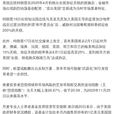
美国总统特朗普在2025年4月初推出全面加征关税的措施后，金融市
场出现剧烈动荡嘉创配资，“卖出美国”交易成为当时市场显著特征。
特朗普19日在得知法国总统马克龙无意加入美国主导的监督加沙地带
战后过渡治理的所谓“和平委员会”后，威胁对法国葡萄酒和香槟征收
200%的关税。
此外，特朗普17日在社交媒体上发文，宣布美国将从2月1日起对丹
麦、挪威、瑞典、法国、德国、英国、荷兰和芬兰的输美商品加征
10%关税。加征关税的税率将从6月1日起提高至25%，直到相关方就
美国“全面、彻底购买格陵兰岛”达成协议。
同时，欧盟或酝酿出台反制方案，资本市场可能被“武器化”则引发投
资者进一步担忧。
衡量投资者恐慌情绪和市场风险的芝加哥期权交易所波动指数（又
称“恐慌指数”）当天大幅上涨26.67%，收于20.09，为2025年11月25
日以来最高水平。
丹麦专业人士养老基金首席投资官安德斯·谢尔德20日表示，由于美国
政府财务状况糟糕，该基金计划在本月内抛售所持有的1亿美元美国国