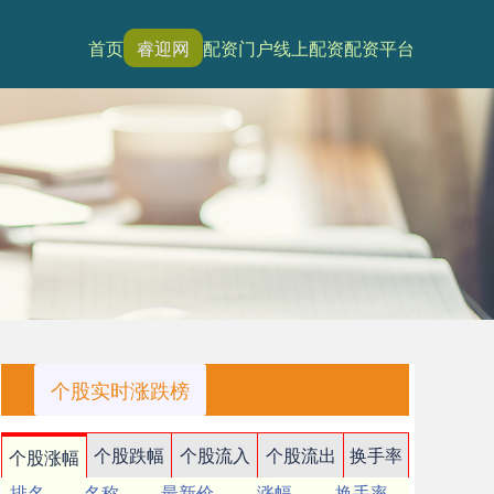
首页
睿迎网
配资门户
线上配资
配资平台
个股实时涨跌榜
个股跌幅
个股流入
个股流出
换手率
个股涨幅
排名
名称
最新价
涨幅
换手率