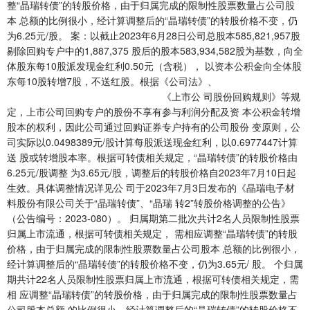
整“晶瑞转债”的转股价格，由于归属完成的限制性股票数量占公司股
本 总额的比例很小，经计算调整后的“晶瑞转债”的转股价格不变，仍
为6.25元/股。 案：以截止2023年6月28日公司总股本585,821,957股
剔除回购专户中的1,887,375 股后的股本583,934,582股为基数，向全
体股东每10股派发现金红利0.50元（含税）， 以资本公积金向全体股
东每10股转增7股，不送红股。根据《公司法》、
《上市公 司股份回购规则》等规
定，上市公司回购专户的股份不享有参与利润分配及资 本公积金转增
股本的权利，因此公司通过回购证券专户持有的公司股份 变原则，公
司实际以0.0498389元/股计算每股派送现金红利，以0.6977447计算
送 股或转增股本率。根据可转债相关规定，“晶瑞转债”的转股价格由
6.25元/股调整 为3.65元/股，调整后的转股价格自2023年7月10日起
生效。具体调整情况详见公 司于2023年7月3日发布的《晶瑞电子材
料股份有限公司关于“晶瑞转债”、“晶瑞 转2”转股价格调整的公告》
（公告编号：2023-080）。 归属期第二批次共计2名人员限制性股票
归属上市流通，根据可转债相关规定， 需相应调整“晶瑞转债”的转股
价格，由于归属完成的限制性股票数量占公司股本 总额的比例很小，
经计算调整后的“晶瑞转债”的转股价格不变，仍为3.65元/ 股。 个归属
期共计22名人员限制性股票归属上市流通，根据可转债相关规定，需
相 应调整“晶瑞转债”的转股价格，由于归属完成的限制性股票数量占
公司股本总额 的比例很小，经计算调整后的“晶瑞转债”的转股价格不