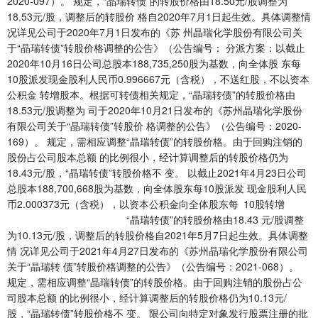
2020-097）。 规定，“晶瑞转债”的转股价格由18.50元/股调整为
18.53元/股，调整后的转股价 格自2020年7月1日起生效。具体调整情
况详见公司于2020年7月1日发布的《苏 州晶瑞化学股份有限公司关
于“晶瑞转债”转股价格调整的公告》（公告编号： 分派方案：以截止
2020年10月16日公司总股本188,735,250股为基数，向全体股 东每
10股派发现金股利人民币0.996667元（含税），不送红股，不以资本
公积金 转增股本。根据可转债相关规定，“晶瑞转债”的转股价格由
18.53元/股调整为 司于2020年10月21日发布的《苏州晶瑞化学股份
有限公司关于“晶瑞转债”转股价 格调整的公告》（公告编号：2020-
169）。 规定，需相应调整“晶瑞转债”的转股价格。由于回购注销的
股份占公司股本总额 的比例很小，经计算调整后的转股价格仍为
18.43元/股，“晶瑞转债”转股价格不 变。 以截止2021年4月23日公司
总股本188,700,668股为基数，向全体股东每10股派发 现金股利人民
币2.000373元（含税），以资本公积金向全体股东每 10股转增
“晶瑞转债”的转股价格由18.43 元/股调整
为10.13元/股，调整后的转股价格自2021年5月7日起生效。具体调整
情 况详见公司于2021年4月27日发布的《苏州晶瑞化学股份有限公司
关于“晶瑞转 债”转股价格调整的公告》（公告编号：2021-068）。
规定，需相应调整“晶瑞转债”的转股价格。由于回购注销的股份占公
司股本总额 的比例很小，经计算调整后的转股价格仍为10.13元/
股，“晶瑞转债”转股价格不 变。 限公司向特定对象发行股票注册的批