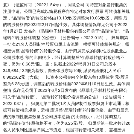
复》（证监许可〔2022〕54号），同意公司 向特定对象发行股票的
注册申请。公司已完成以简易程序向特定对象发行股票 可转债相关规
定，“晶瑞转债”的转股价格由10.13元/股调整为10.66元/股，调整 后
的转股价格自2022年2月7日起生效。具体调整情况详见公司于2022
年1月27日 发布的《晶瑞电子材料股份有限公司关于“晶瑞转债”、“晶
瑞转2”转股价格调整 的公告》（公告编号：2022-015）。 归属期第
一批次21名人员限制性股票归属上市流通，根据可转债相关规定，需
相应调整“晶瑞转债”的转股价格。由于归属完成的限制性股票数量占
公司股本总 额的比例很小，经计算调整后的“晶瑞转债”转股价格不
变，仍为10.66元/股。 案：以截止2022年5月31日公司总股本
346,684,132股为基数，向全体股东每10股 派发现金股利人民币
0.982562元（含税），以资本公积金向全体股东每10股转增 元/股调
整为6.25元/股，调整后的转股价格自2022年6月10日起生效。具体调
整情 况详见公司于2022年6月2日发布的《晶瑞电子材料股份有限公
司关于“晶瑞转债”、 “晶瑞转2”转股价格调整的公告》（公告编号：
2022-087）。 归属期第二批次1名人员限制性股票归属上市流通，根
据可转债相关规定，需相 应调整“晶瑞转债”的转股价格。由于归属完
成的限制性股票数量占公司股本总额 的比例很小，经计算调整后
的“晶瑞转债”转股价格不变，仍为6.25元/股。 归属期第一批次共计20
名人员限制性股票归属上市流通，根据可转债相关规定， 需相应调