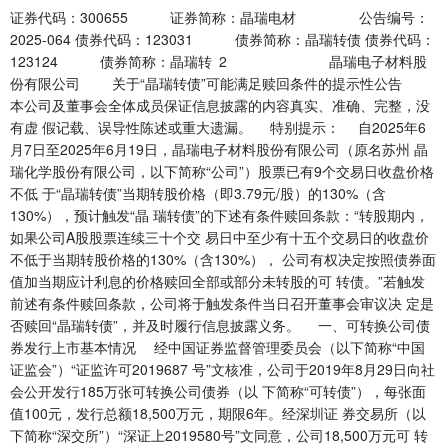
证券代码：300655 证券简称：晶瑞电材 公告编号：
2025-064 债券代码：123031 债券简称：晶瑞转债 债券代码：
123124 债券简称：晶瑞转 2 晶瑞电子材料股
份有限公司 关于“晶瑞转债”可能满足赎回条件的提示性公告
本公司及董事会全体成员保证信息披露的内容真实、准确、完整，没
有虚 假记载、误导性陈述或重大遗漏。 特别提示： 自2025年6
月7日至2025年6月19日，晶瑞电子材料股份有限公司（原名苏州 晶
瑞化学股份有限公司，以下简称“公司”）股票已有9个交易日收盘价格
不低 于“晶瑞转债”当期转股价格（即3.79元/股）的130%（含
130%），预计触发“晶 瑞转债”的下述有条件赎回条款：“转股期内，
如果公司A股股票连续三十个交 易日中至少有十五个交易日的收盘价
不低于当期转股价格的130%（含130%）， 公司有权决定按照债券面
值加当期应计利息的价格赎回全部或部分未转股的可 转债。”若触发
前述有条件赎回条款，公司将于触发条件当日召开董事会审议决 定是
否赎回“晶瑞转债”，并及时履行信息披露义务。 一、可转换公司债
券发行上市基本情况 经中国证券监督管理委员会（以下简称“中国
证监会”）“证监许可2019687 号”文核准，公司于2019年8月29日向社
会公开发行185万张可转换公司债券（以 下简称“可转债”），每张面
值100元，发行总额18,500万元，期限6年。经深圳证 券交易所（以
下简称“深交所”）“深证上2019580号”文同意，公司18,500万元可 转