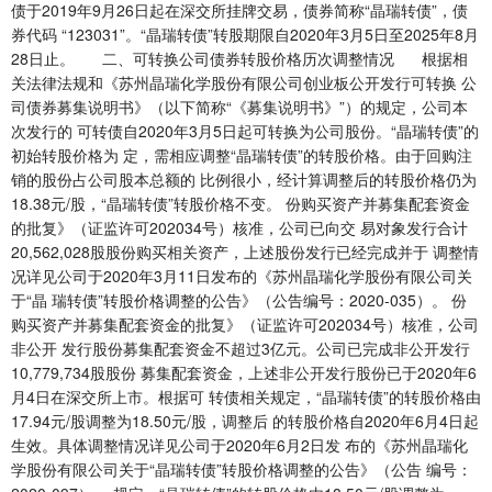
债于2019年9月26日起在深交所挂牌交易，债券简称“晶瑞转债”，债
券代码 “123031”。“晶瑞转债”转股期限自2020年3月5日至2025年8月
28日止。 二、可转换公司债券转股价格历次调整情况 根据相
关法律法规和《苏州晶瑞化学股份有限公司创业板公开发行可转换 公
司债券募集说明书》（以下简称“《募集说明书》”）的规定，公司本
次发行的 可转债自2020年3月5日起可转换为公司股份。“晶瑞转债”的
初始转股价格为 定，需相应调整“晶瑞转债”的转股价格。由于回购注
销的股份占公司股本总额的 比例很小，经计算调整后的转股价格仍为
18.38元/股，“晶瑞转债”转股价格不变。 份购买资产并募集配套资金
的批复》（证监许可202034号）核准，公司已向交 易对象发行合计
20,562,028股股份购买相关资产，上述股份发行已经完成并于 调整情
况详见公司于2020年3月11日发布的《苏州晶瑞化学股份有限公司关
于“晶 瑞转债”转股价格调整的公告》（公告编号：2020-035）。 份
购买资产并募集配套资金的批复》（证监许可202034号）核准，公司
非公开 发行股份募集配套资金不超过3亿元。公司已完成非公开发行
10,779,734股股份 募集配套资金，上述非公开发行股份已于2020年6
月4日在深交所上市。根据可 转债相关规定，“晶瑞转债”的转股价格由
17.94元/股调整为18.50元/股，调整后 的转股价格自2020年6月4日起
生效。具体调整情况详见公司于2020年6月2日发 布的《苏州晶瑞化
学股份有限公司关于“晶瑞转债”转股价格调整的公告》（公告 编号：