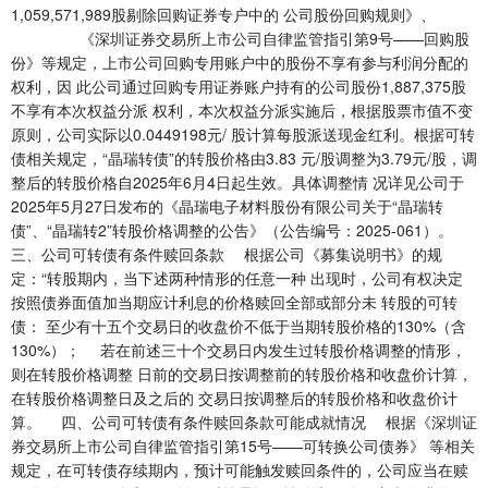
1,059,571,989股剔除回购证券专户中的 公司股份回购规则》、
《深圳证券交易所上市公司自律监管指引第9号——回购股
份》等规定，上市公司回购专用账户中的股份不享有参与利润分配的
权利，因 此公司通过回购专用证券账户持有的公司股份1,887,375股
不享有本次权益分派 权利，本次权益分派实施后，根据股票市值不变
原则，公司实际以0.0449198元/ 股计算每股派送现金红利。根据可转
债相关规定，“晶瑞转债”的转股价格由3.83 元/股调整为3.79元/股，调
整后的转股价格自2025年6月4日起生效。具体调整情 况详见公司于
2025年5月27日发布的《晶瑞电子材料股份有限公司关于“晶瑞转
债”、“晶瑞转2”转股价格调整的公告》（公告编号：2025-061）。
三、公司可转债有条件赎回条款 根据公司《募集说明书》的规
定：“转股期内，当下述两种情形的任意一种 出现时，公司有权决定
按照债券面值加当期应计利息的价格赎回全部或部分未 转股的可转
债： 至少有十五个交易日的收盘价不低于当期转股价格的130%（含
130%）； 若在前述三十个交易日内发生过转股价格调整的情形，
则在转股价格调整 日前的交易日按调整前的转股价格和收盘价计算，
在转股价格调整日及之后的 交易日按调整后的转股价格和收盘价计
算。 四、公司可转债有条件赎回条款可能成就情况 根据《深圳证
券交易所上市公司自律监管指引第15号——可转换公司债券》 等相关
规定，在可转债存续期内，预计可能触发赎回条件的，公司应当在赎