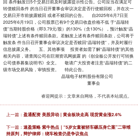
回 条件触发日5个交易日前及时披露提示性公告。公司应当在满足可
转债赎回条件 的当日召开董事会审议决定是否行使赎回权，并在次一
交易日开市前披露赎回 或者不赎回的公告。 自2025年6月7日至
2025年6月19日，公司股票已有9个交易日收盘价格不低 于“晶瑞转
债”当期转股价格（即3.79元/股）的130%（含130%），预计触发“晶
瑞转债”上述有条件赎回条款。若触发上述有条件赎回条款，公司将于
触发条 件当日召开董事会审议决定是否赎回“晶瑞转债”，并及时履行
信息披露义务。 五、其他事项 投资者如需了解“晶瑞转债”的其他
相关内容，请查阅公司在巨潮资讯网披露 的《创业板公开发行可转换
公司债券募集说明书》全文。 敬请广大投资者注意“晶瑞转债”的二
级市场交易风险，审慎投资。 特此公告。
晶瑞电子材料股份有限公司
董事会
睿迎网提示：文章来自网络，不代表本站观点。
上一篇：
盈通配资 美股异动 | 黄金板块走高 现货黄金涨2.6%
下一篇：
速盈策略 紫牛热点｜“5岁女童被轿车碾压身亡案”二审维
持原判，辩护律师：绕车检查仍是争议焦点