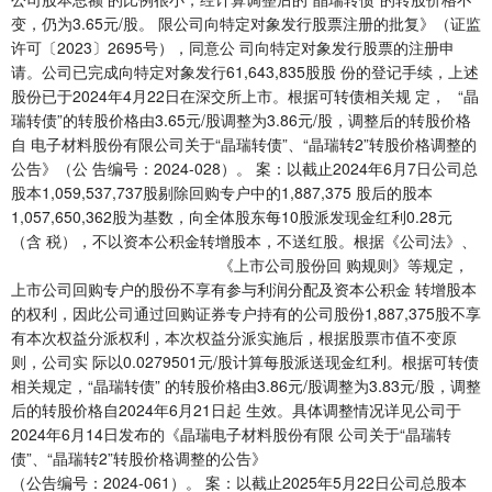
变，仍为3.65元/股。 限公司向特定对象发行股票注册的批复》（证监
许可〔2023〕2695号），同意公 司向特定对象发行股票的注册申
请。公司已完成向特定对象发行61,643,835股股 份的登记手续，上述
股份已于2024年4月22日在深交所上市。根据可转债相关规 定， “晶
瑞转债”的转股价格由3.65元/股调整为3.86元/股，调整后的转股价格
自 电子材料股份有限公司关于“晶瑞转债”、“晶瑞转2”转股价格调整的
公告》（公 告编号：2024-028）。 案：以截止2024年6月7日公司总
股本1,059,537,737股剔除回购专户中的1,887,375 股后的股本
1,057,650,362股为基数，向全体股东每10股派发现金红利0.28元
（含 税），不以资本公积金转增股本，不送红股。根据《公司法》、
《上市公司股份回 购规则》等规定，
上市公司回购专户的股份不享有参与利润分配及资本公积金 转增股本
的权利，因此公司通过回购证券专户持有的公司股份1,887,375股不享
有本次权益分派权利，本次权益分派实施后，根据股票市值不变原
则，公司实 际以0.0279501元/股计算每股派送现金红利。根据可转债
相关规定，“晶瑞转债” 的转股价格由3.86元/股调整为3.83元/股，调整
后的转股价格自2024年6月21日起 生效。具体调整情况详见公司于
2024年6月14日发布的《晶瑞电子材料股份有限 公司关于“晶瑞转
债”、“晶瑞转2”转股价格调整的公告》
（公告编号：2024-061）。 案：以截止2025年5月22日公司总股本