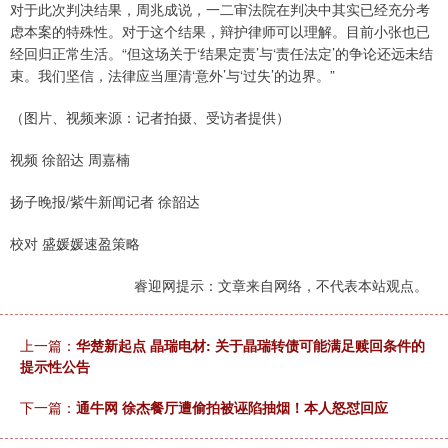
对于此次判决结果，周兆成说，一二审法院在判决中其实已经充分考
虑本案的特殊性。对于这个结果，辩护律师可以理解。目前小张也已
经回归正常生活。“但这场关于‘结果定责’与‘责任法定’的争论还远未结
束。我们坚信，法律应当厘清‘意外’与‘过失’的边界。”
（图片、视频来源：记者拍摄、受访者提供）
视频 徐韶达 周嘉楠
扬子晚报/紫牛新闻记者 徐韶达
校对 盛媛媛速盈策略
睿迎网提示：文章来自网络，不代表本站观点。
上一篇：
华楚新起点 晶瑞电材: 关于晶瑞转债可能满足赎回条件的
提示性公告
下一篇：
通牛网 徐杰餐厅遭偷拍被诬陷抽烟！本人怒怼回应