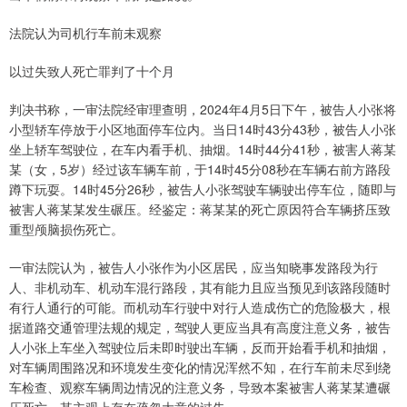
法院认为司机行车前未观察
以过失致人死亡罪判了十个月
判决书称，一审法院经审理查明，2024年4月5日下午，被告人小张将
小型轿车停放于小区地面停车位内。当日14时43分43秒，被告人小张
坐上轿车驾驶位，在车内看手机、抽烟。14时44分41秒，被害人蒋某
某（女，5岁）经过该车辆车前，于14时45分08秒在车辆右前方路段
蹲下玩耍。14时45分26秒，被告人小张驾驶车辆驶出停车位，随即与
被害人蒋某某发生碾压。经鉴定：蒋某某的死亡原因符合车辆挤压致
重型颅脑损伤死亡。
一审法院认为，被告人小张作为小区居民，应当知晓事发路段为行
人、非机动车、机动车混行路段，其有能力且应当预见到该路段随时
有行人通行的可能。而机动车行驶中对行人造成伤亡的危险极大，根
据道路交通管理法规的规定，驾驶人更应当具有高度注意义务，被告
人小张上车坐入驾驶位后未即时驶出车辆，反而开始看手机和抽烟，
对车辆周围路况和环境发生变化的情况浑然不知，在行车前未尽到绕
车检查、观察车辆周边情况的注意义务，导致本案被害人蒋某某遭碾
压死亡，其主观上存在疏忽大意的过失。