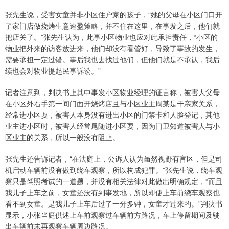
张先生说，受害女童并非小区住户家的孩子，“她的父母在小区门口开
了家门店做烧烤生意速盈策略，并不住在这里，在事发之后，他们就
把店关了。”张先生认为，此事小区物业也应对此承担责任，“小区的
物业把外来的访客放进来，他们却没有看管好，导致了事故的发生，
需要承担一定过错。事后我也去找过他们，但他们就是不承认，我后
续也会对物业提起民事诉讼。”
记者注意到，判决书上其中事发小区物业经理的证言称，被害人父母
在小区外右手第一间门面开烧烤店且与小区业主周某是干亲家关系，
经常进小区耍，被害人本身没有进出小区的门禁卡和人脸登记，其他
业主进小区时，被害人经常尾随进小区耍，因为门卫知道被害人与小
区业主的关系，所以一般没有阻止。
张先生还告诉记者，“在法庭上，公诉人认为虽然视野有盲区，但是司
机启动车辆前没有做到绕车观察，所以构成犯罪。”张先生说，绕车观
察只是驾照考试的一道题，并没有相关法律对此做出明确规定，“而且
我儿子上车之前，女童还没有到事发地，所以即使上车前绕车观察也
看不到女童。是我儿子上车后过了一分多钟，女童才过来的。”判决书
显示，小张当庭供述上车前观察过车辆前方路况，车上停留期间及驶
出车辆前未再观察车辆周边路况。