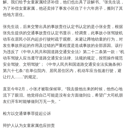
解。我们给予女童家属经济补偿，他们也出具了谅解书。”张先生说，
为了补偿女童家属，他还卖掉了事发小区住了十六年房子，搬到了其
他地方居住。
张先生说，后来交警出具的事故责任认定书认定的是小张全责，根据
张先生提供的交通事故责任认定书显示，经调查，此事故小张驾驶机
动车在居民小区内起步行驶时疏于观察、未避让蹲地幼童的行为，对
发生事故所起的作用及过错的严重程度是造成事故的全部原因。该行
为违反了《中华人民共和国道路交通安全法》第二十二条第一款：“机
动车驾驶人应当遵守道路交通安全法律、法规的规定，按照操作规范
安全驾驶、文明驾驶”；《中华人民共和国道路交通安全法实施条例》
第六十七条:“在单位院内、居民居住区内，机动车应当低速行驶，避
让行人……”的规定。
直至今年2月，小张才被取保候审。“我去接他出来的时候，他伤心地
流下了眼泪。他觉得自己可能是没有全方面做到位，希望广大司机朋
友们开车时能够做到万无一失。”
检方以交通肇事罪提起公诉
辩护人认为女童家属也应担责