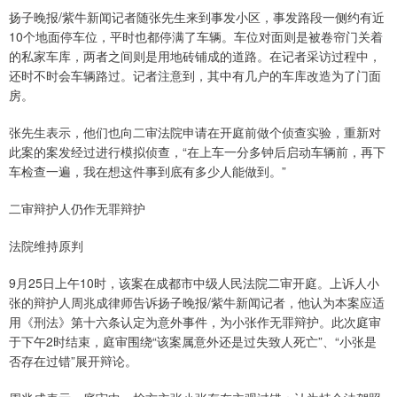
扬子晚报/紫牛新闻记者随张先生来到事发小区，事发路段一侧约有近
10个地面停车位，平时也都停满了车辆。车位对面则是被卷帘门关着
的私家车库，两者之间则是用地砖铺成的道路。在记者采访过程中，
还时不时会车辆路过。记者注意到，其中有几户的车库改造为了门面
房。
张先生表示，他们也向二审法院申请在开庭前做个侦查实验，重新对
此案的案发经过进行模拟侦查，“在上车一分多钟后启动车辆前，再下
车检查一遍，我在想这件事到底有多少人能做到。”
二审辩护人仍作无罪辩护
法院维持原判
9月25日上午10时，该案在成都市中级人民法院二审开庭。上诉人小
张的辩护人周兆成律师告诉扬子晚报/紫牛新闻记者，他认为本案应适
用《刑法》第十六条认定为意外事件，为小张作无罪辩护。此次庭审
于下午2时结束，庭审围绕“该案属意外还是过失致人死亡”、“小张是
否存在过错”展开辩论。