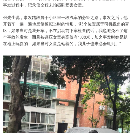
事发过程中，记录仪全程未拍摄到受害女童。
张先生说，事发路段属于小区里一段汽车的必经之路，事发之后，他
开着车一遍一遍地反复模拟当时的情形，“那个位置属于司机视角的盲
区，如果当时是我开车，不在启动前下车检查的话，我也避免不了这
个事故的发生，而且被碾压女童身高仅有1.08米，加之事发时她是趴
在地上玩耍的，如果当时女童是站着的，我儿子也未必会轧到。”