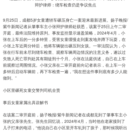
9月25日，成都5岁女童遭轿车碾压身亡一案迎来最新进展。扬子晚报/
紫牛新闻记者从肇事车主小张辩护律师处获悉，该案于25日上午二审
开庭，最终法院维持原判。事发监控显示速盈策略，2024年4月，小
张在上车后的一分多钟里，受害女童缓慢走到案发地并蹲下玩耍，在
小张上车近两分钟后，他将车辆驶出碾压到女孩。一审法院认为，小
张在行车前未尽到绕车检查、观察车辆周边情况的注意义务，遂以过
失致人死亡罪判处其有期徒刑十个月。小张在法庭供述，自己在上车
前观察过周围情况。小张父亲在二审开庭前向记者表示，在上车一分
多钟后启动车辆前，再下车检查一遍，“我在想这件事到底有多少人能
做到。”
小区里碾死女童交警判司机全责
事后女童家属出具谅解书
在该案二审开庭前，扬子晚报/紫牛新闻记者在成都见到了肇事车主小
张的父亲张先生。张先生回忆说，2024年4月，当时他在老家接到了
儿子打来的电话，“他说自己在小区里开车轧到了孩子，那时候我听出