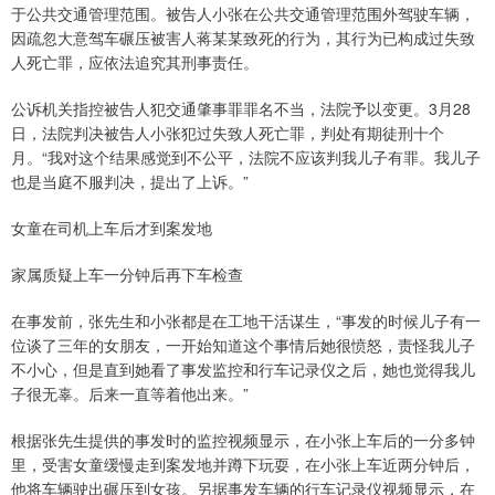
于公共交通管理范围。被告人小张在公共交通管理范围外驾驶车辆，
因疏忽大意驾车碾压被害人蒋某某致死的行为，其行为已构成过失致
人死亡罪，应依法追究其刑事责任。
公诉机关指控被告人犯交通肇事罪罪名不当，法院予以变更。3月28
日，法院判决被告人小张犯过失致人死亡罪，判处有期徒刑十个
月。“我对这个结果感觉到不公平，法院不应该判我儿子有罪。我儿子
也是当庭不服判决，提出了上诉。”
女童在司机上车后才到案发地
家属质疑上车一分钟后再下车检查
在事发前，张先生和小张都是在工地干活谋生，“事发的时候儿子有一
位谈了三年的女朋友，一开始知道这个事情后她很愤怒，责怪我儿子
不小心，但是直到她看了事发监控和行车记录仪之后，她也觉得我儿
子很无辜。后来一直等着他出来。”
根据张先生提供的事发时的监控视频显示，在小张上车后的一分多钟
里，受害女童缓慢走到案发地并蹲下玩耍，在小张上车近两分钟后，
他将车辆驶出碾压到女孩。另据事发车辆的行车记录仪视频显示，在