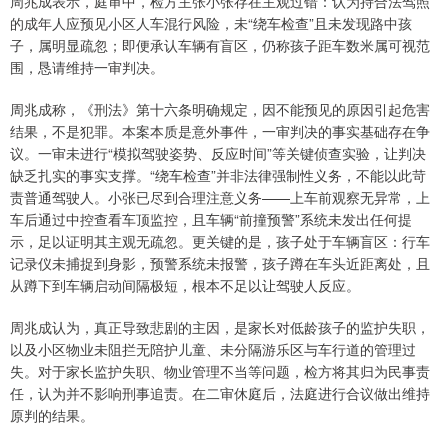
周兆成表示，庭审中，检方主张小张存在主观过错：认为持合法驾照
的成年人应预见小区人车混行风险，未“绕车检查”且未发现路中孩
子，属明显疏忽；即便承认车辆有盲区，仍称孩子距车数米属可视范
围，恳请维持一审判决。
周兆成称，《刑法》第十六条明确规定，因不能预见的原因引起危害
结果，不是犯罪。本案本质是意外事件，一审判决的事实基础存在争
议。一审未进行“模拟驾驶姿势、反应时间”等关键侦查实验，让判决
缺乏扎实的事实支撑。“绕车检查”并非法律强制性义务，不能以此苛
责普通驾驶人。小张已尽到合理注意义务——上车前观察无异常，上
车后通过中控查看车顶监控，且车辆“前撞预警”系统未发出任何提
示，足以证明其主观无疏忽。更关键的是，孩子处于车辆盲区：行车
记录仪未捕捉到身影，预警系统未报警，孩子蹲在车头近距离处，且
从蹲下到车辆启动间隔极短，根本不足以让驾驶人反应。
周兆成认为，真正导致悲剧的主因，是家长对低龄孩子的监护失职，
以及小区物业未阻拦无陪护儿童、未分隔游乐区与车行道的管理过
失。对于家长监护失职、物业管理不当等问题，检方将其归为民事责
任，认为并不影响刑事追责。在二审休庭后，法庭进行合议做出维持
原判的结果。