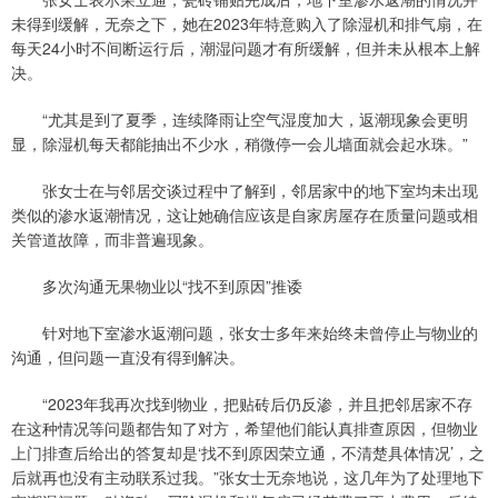
未得到缓解，无奈之下，她在2023年特意购入了除湿机和排气扇，在
每天24小时不间断运行后，潮湿问题才有所缓解，但并未从根本上解
决。
“尤其是到了夏季，连续降雨让空气湿度加大，返潮现象会更明
显，除湿机每天都能抽出不少水，稍微停一会儿墙面就会起水珠。”
张女士在与邻居交谈过程中了解到，邻居家中的地下室均未出现
类似的渗水返潮情况，这让她确信应该是自家房屋存在质量问题或相
关管道故障，而非普遍现象。
多次沟通无果物业以“找不到原因”推诿
针对地下室渗水返潮问题，张女士多年来始终未曾停止与物业的
沟通，但问题一直没有得到解决。
“2023年我再次找到物业，把贴砖后仍反渗，并且把邻居家不存
在这种情况等问题都告知了对方，希望他们能认真排查原因，但物业
上门排查后给出的答复却是‘找不到原因荣立通，不清楚具体情况’，之
后就再也没有主动联系过我。”张女士无奈地说，这几年为了处理地下