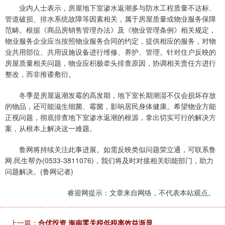
业内人士表示，房屋地下室渗水返潮多与防水工程质量不达标、
管道破损、排水系统故障等因素相关，属于房屋质量或物业服务保障
范畴。根据《商品房销售管理办法》及《物业管理条例》相关规定，
物业服务企业应当按照物业服务合同的约定，提供相应的服务，对物
业共用部位、共用设施设备进行维修、养护、管理。针对住户反映的
房屋质量相关问题，物业应积极牵头排查原因，协调相关责任方进行
整改，而非推诿敷衍。
冬季是房屋返潮发霉的高发期，地下室长期潮湿不仅会损坏存放
的物品，还可能滋生细菌、霉菌，影响居民身体健康。希望物业方能
正视问题，彻底排查地下室渗水返潮的根源，拿出切实可行的解决方
案，从根本上解决这一难题。
鲁网将持续关注此事进展。如需反映类似问题荣立通，可联系鲁
网.民生帮办(0533-3811076)，我们将及时对接相关职能部门，助力
问题解决。(鲁网记者)
睿迎网提示：文章来自网络，不代表本站观点。
上一篇：
合优投资 海南零关税低税率效益渐显