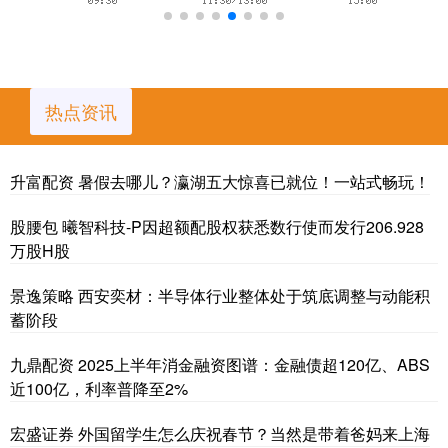
热点资讯
升富配资 暑假去哪儿？瀛湖五大惊喜已就位！一站式畅玩！
股腰包 曦智科技-P因超额配股权获悉数行使而发行206.928
万股H股
景逸策略 西安奕材：半导体行业整体处于筑底调整与动能积
蓄阶段
九鼎配资 2025上半年消金融资图谱：金融债超120亿、ABS
近100亿，利率普降至2%
宏盛证券 外国留学生怎么庆祝春节？当然是带着爸妈来上海