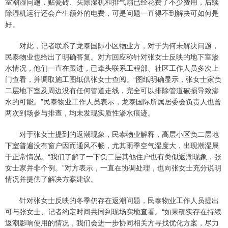
室潮湿问题，贴瓷砖、买除湿机和排气扇已经花费了不少费用，后续
除湿机运行还会产生额外的电费，可是问题一直得不到解决可如何是
好。
对此，记者联系了龙泰国际小区物业方，对于为何未解决问题，
民泰物业也给出了明确答复。对方回应称针对张女士反映的地下室渗
水情况，他们一直在跟进，已牵头联系工程部、社区工作人员多次上
门查看，并调取施工图纸供张女士查阅。“图纸明确显示，张女士家负
二层地下室及周边没有任何管道走线，完全可以排除管道破损导致渗
水的可能。”民泰物业工作人员表示，龙泰国际所属居委会负责人也曾
两次到场参与排查，均未发现实质性渗水痕迹。
对于张女士提到的返潮现象，民泰物业解释，高层小区负二层地
下室普遍没有窗户因而通风不畅，尤其雨季空气湿度大，出现潮湿属
于正常情况。“我们了解了一下负二层其他住户也有类似返潮现象，张
女士家并非个例。”对方表示，一直在协调处理，也向张女士充分说明
情况并提供了解决方案建议。
针对张女士反映的冬季仍存在返潮问题，民泰物业工作人员提出
可与张女士、记者约定时间共同到现场实地查看。“如果确实存在持续
返潮影响使用的情况，我们会进一步协同相关方寻找优化方案，尽力