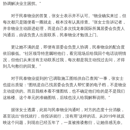
协调解决业主困扰。”
对于民泰物业的答复，张女士表示并不认可。“物业确实来过，但
每次都只是随便看一圈就走，根本没有认真排查。”张女士告诉记者，
并非物业主动跟进处理，而是自己多次找龙泰国际所属居委会负责人
沟通后，由该负责人出面联系，民泰物业才勉强上门。
更让她不满的是，即便有居委会负责人协调，民泰物业的配合度
依旧极低。“社区领导特意嘱咐他们，看完现场后给我回个电话说明情
况，但他们从来没有主动联系过我，每次都是我主动找过去问，才得
到几句敷衍的回复。”
对于民泰物业提到的“已调取施工图纸供自己查阅”一事，张女士
也提出质疑：“图纸是自己找居委会负责人帮忙要的电子档，不是物业
主动提供的。而且我根本看不懂图纸，也不确定他们给的是不是我们
这栋楼、这个单元的准确图纸，后续也没人给我解释说明。”
据张女士透露，此前与民泰物业沟通时，对方的态度十分消极，
甚至说出“你找就行，你投诉就行，没有用”这样的话。从2019年就反
映这个问题，到现在已经五年了，一直被推诿敷衍，让她倍感无奈。