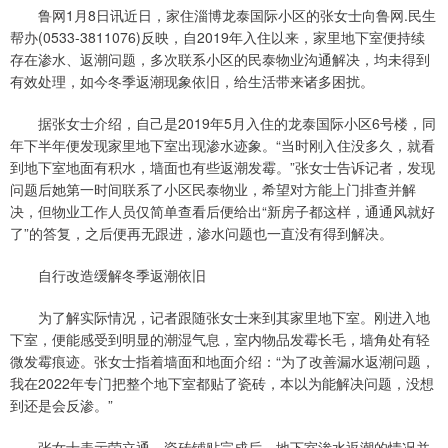
鲁网1月8日讯近日，家住淄博龙泰国际小区的张女士向鲁网.民生
帮办(0533-3811076)反映，自2019年入住以来，家里地下室便持续
存在渗水、返潮问题，多次联系小区的民泰物业沟通解决，均未得到
有效处理，如今冬季返潮现象依旧，给生活带来诸多困扰。
据张女士介绍，自己是2019年5月入住的龙泰国际小区6号楼，同
年下半年便发现家里地下室出现渗水迹象。“当时刚入住没多久，就看
到地下室地面有积水，墙面也有些返潮发霉。”张女士告诉记者，发现
问题后她第一时间联系了小区民泰物业，希望对方能上门排查并解
决，但物业工作人员仅简单查看后便给出“新房子都这样，通通风就好
了”的答复，之后便再无跟进，渗水问题也一直没有得到解决。
自行改造缓解冬季返潮依旧
为了解实际情况，记者跟随张女士来到其家里地下室。刚进入地
下室，便能感受到明显的潮湿气息，室内物品发霉长毛，墙角处有轻
微发霉痕迹。张女士指着墙面和地面介绍：“为了改善漏水返潮问题，
我在2022年专门把整个地下室都贴了瓷砖，本以为能解决问题，没想
到还是会反渗。”
张女士表示荣立通，瓷砖铺贴完成后，地下室渗水返潮的情况并