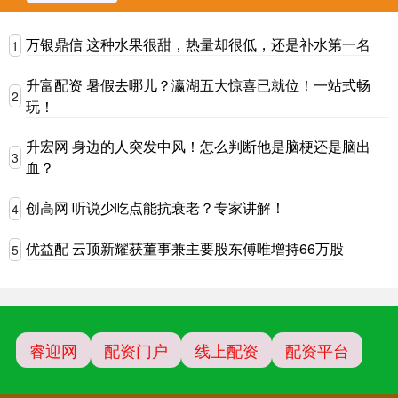
万银鼎信 这种水果很甜，热量却很低，还是补水第一名
1
升富配资 暑假去哪儿？瀛湖五大惊喜已就位！一站式畅
2
玩！
升宏网 身边的人突发中风！怎么判断他是脑梗还是脑出
3
血？
创高网 听说少吃点能抗衰老？专家讲解！
4
优益配 云顶新耀获董事兼主要股东傅唯增持66万股
5
睿迎网
配资门户
线上配资
配资平台