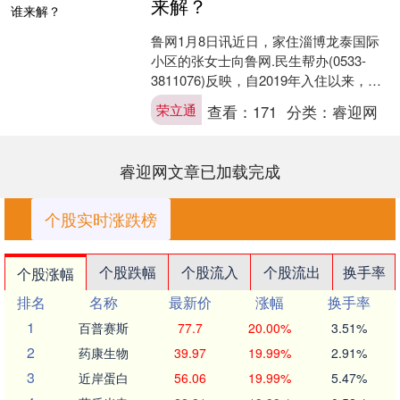
来解？
鲁网1月8日讯近日，家住淄博龙泰国际
小区的张女士向鲁网.民生帮办(0533-
3811076)反映，自2019年入住以来，家
里地下室便持续存在渗水、返潮问题，
荣立通
查看：
171
分类：
睿迎网
多次....
睿迎网文章已加载完成
个股实时涨跌榜
个股跌幅
个股流入
个股流出
换手率
个股涨幅
排名
名称
最新价
涨幅
换手率
1
百普赛斯
77.7
20.00%
3.51%
2
药康生物
39.97
19.99%
2.91%
3
近岸蛋白
56.06
19.99%
5.47%