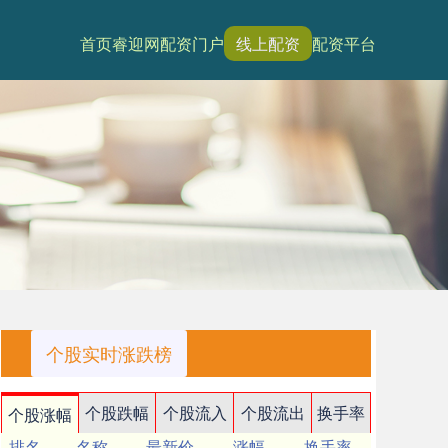
首页
睿迎网
配资门户
线上配资
配资平台
个股实时涨跌榜
个股跌幅
个股流入
个股流出
换手率
个股涨幅
排名
名称
最新价
涨幅
换手率