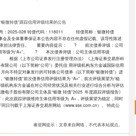
025-028 转债代码：118011 转债简称：银微转债
全体董事保证本公告内容不存在任何虚假记载、误导性陈述
法承担法律责任。 重要内容提示： ? 前次债券评级：公司
的信用等级为“A+”。 ? 本次债券评级：公司主体信用等级
“A+”。 根据《上市公司证券发行注册管理办法》《上海证券交易所科
有限公司（以下简称“公司”）委托信 用评级机构东方金诚国际信用
 7 月向不特定对象发行的可转换公司债券（以下简称“银微转债”）进
“银微转债”前次债券信用评级结果为 “A+”，前次评级展望为“稳
月 评级机构东方金诚在对公司经营状况及相关行业进行综合分析与评估
世纪微电子股份有限公司主体及“银微 转债”2025 年度跟踪评级报告》
果如下：此次跟踪评级维持主体信用等级为 A+，评级展望为稳定，同时
日刊载于上海证券交易所网站（www.sse.com.cn）。 特此公
睿迎网提示：文章来自网络，不代表本站观点。
沪深300
4694.44
1.42%
43.13
0.93%