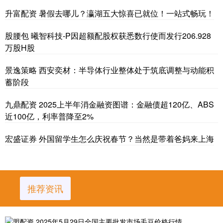
升富配资 暑假去哪儿？瀛湖五大惊喜已就位！一站式畅玩！
股腰包 曦智科技-P因超额配股权获悉数行使而发行206.928
万股H股
景逸策略 西安奕材：半导体行业整体处于筑底调整与动能积
蓄阶段
九鼎配资 2025上半年消金融资图谱：金融债超120亿、ABS
近100亿，利率普降至2%
宏盛证券 外国留学生怎么庆祝春节？当然是带着爸妈来上海
推荐资讯