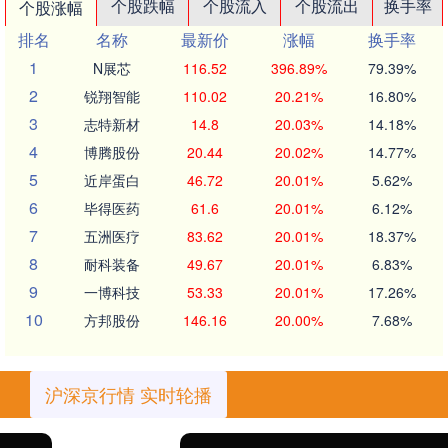
个股跌幅
个股流入
个股流出
换手率
个股涨幅
排名
名称
最新价
涨幅
换手率
1
N展芯
116.52
396.89%
79.39%
2
锐翔智能
110.02
20.21%
16.80%
3
志特新材
14.8
20.03%
14.18%
4
博腾股份
20.44
20.02%
14.77%
5
近岸蛋白
46.72
20.01%
5.62%
6
毕得医药
61.6
20.01%
6.12%
7
五洲医疗
83.62
20.01%
18.37%
8
耐科装备
49.67
20.01%
6.83%
9
一博科技
53.33
20.01%
17.26%
10
方邦股份
146.16
20.00%
7.68%
沪深京行情 实时轮播