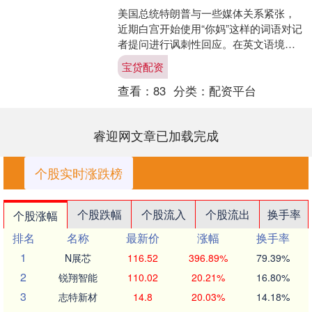
美国总统特朗普与一些媒体关系紧张，
近期白宫开始使用“你妈”这样的词语对记
者提问进行讽刺性回应。在英文语境下
宝贷配资，“你妈”是青少年常用的俚语，
宝贷配资
被认为是一种幼稚....
查看：
83
分类：
配资平台
睿迎网文章已加载完成
个股实时涨跌榜
个股跌幅
个股流入
个股流出
换手率
个股涨幅
排名
名称
最新价
涨幅
换手率
1
N展芯
116.52
396.89%
79.39%
2
锐翔智能
110.02
20.21%
16.80%
3
志特新材
14.8
20.03%
14.18%