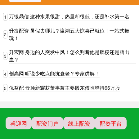
万银鼎信 这种水果很甜，热量却很低，还是补水第一名
1
升富配资 暑假去哪儿？瀛湖五大惊喜已就位！一站式畅
2
玩！
升宏网 身边的人突发中风！怎么判断他是脑梗还是脑出
3
血？
创高网 听说少吃点能抗衰老？专家讲解！
4
优益配 云顶新耀获董事兼主要股东傅唯增持66万股
5
睿迎网
配资门户
线上配资
配资平台