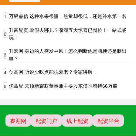
万银鼎信 这种水果很甜，热量却很低，还是补水第一名
1
升富配资 暑假去哪儿？瀛湖五大惊喜已就位！一站式畅
2
玩！
升宏网 身边的人突发中风！怎么判断他是脑梗还是脑出
3
血？
创高网 听说少吃点能抗衰老？专家讲解！
4
优益配 云顶新耀获董事兼主要股东傅唯增持66万股
5
睿迎网
配资门户
线上配资
配资平台