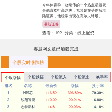
今年休赛季，赵继伟的一个热点话题就
是他喜欢打高尔夫，尤其是在受伤后港
陆证券，他经常出现在高尔夫球场。这
可能是除了篮球以外他最热爱的运动项
港陆证券
目。 在昨天的休息日，赵....
查看：
192
分类：
线上配资
睿迎网文章已加载完成
个股实时涨跌榜
个股跌幅
个股流入
个股流出
换手率
个股涨幅
排名
名称
最新价
涨幅
换手率
1
N展芯
116.52
396.89%
79.39%
2
锐翔智能
110.02
20.21%
16.80%
3
志特新材
14.8
20.03%
14.18%