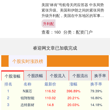
美国“林肯”号航母关闭应答器 中东局势
紧张升级。美国和伊朗之间的紧张局势
升级升利配，美国在中东地区的军事集
结持续进行。亚伯拉罕·林肯号航母打击
升利配
群正驶往中东地区，....
查看：
160
分类：
配资门户
睿迎网文章已加载完成
个股实时涨跌榜
个股跌幅
个股流入
个股流出
换手率
个股涨幅
排名
名称
最新价
涨幅
换手率
1
N展芯
116.52
396.89%
79.39%
2
锐翔智能
110.02
20.21%
16.80%
3
志特新材
14.8
20.03%
14.18%