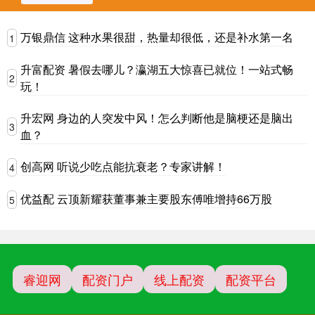
万银鼎信 这种水果很甜，热量却很低，还是补水第一名
1
升富配资 暑假去哪儿？瀛湖五大惊喜已就位！一站式畅
2
玩！
升宏网 身边的人突发中风！怎么判断他是脑梗还是脑出
3
血？
创高网 听说少吃点能抗衰老？专家讲解！
4
优益配 云顶新耀获董事兼主要股东傅唯增持66万股
5
睿迎网
配资门户
线上配资
配资平台