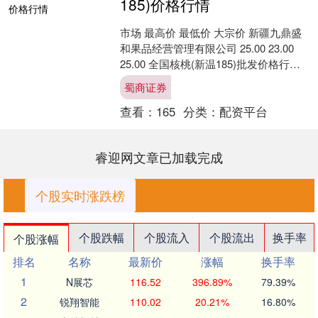
185)价格行情
市场 最高价 最低价 大宗价 新疆九鼎盛
和果品经营管理有限公司 25.00 23.00
25.00 全国核桃(新温185)批发价格行情
走势分析蜀商证券 从今日全....
蜀商证券
查看：
165
分类：
配资平台
睿迎网文章已加载完成
个股实时涨跌榜
个股跌幅
个股流入
个股流出
换手率
个股涨幅
排名
名称
最新价
涨幅
换手率
1
N展芯
116.52
396.89%
79.39%
2
锐翔智能
110.02
20.21%
16.80%