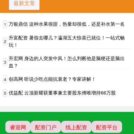
最新文章
万银鼎信 这种水果很甜，热量却很低，还是补水第一名
1
升富配资 暑假去哪儿？瀛湖五大惊喜已就位！一站式畅
2
玩！
升宏网 身边的人突发中风！怎么判断他是脑梗还是脑出
3
血？
创高网 听说少吃点能抗衰老？专家讲解！
4
优益配 云顶新耀获董事兼主要股东傅唯增持66万股
5
睿迎网
配资门户
线上配资
配资平台