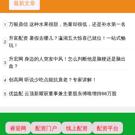
最新文章
万银鼎信 这种水果很甜，热量却很低，还是补水第一名
1
升富配资 暑假去哪儿？瀛湖五大惊喜已就位！一站式畅
2
玩！
升宏网 身边的人突发中风！怎么判断他是脑梗还是脑出
3
血？
创高网 听说少吃点能抗衰老？专家讲解！
4
优益配 云顶新耀获董事兼主要股东傅唯增持66万股
5
睿迎网
配资门户
线上配资
配资平台