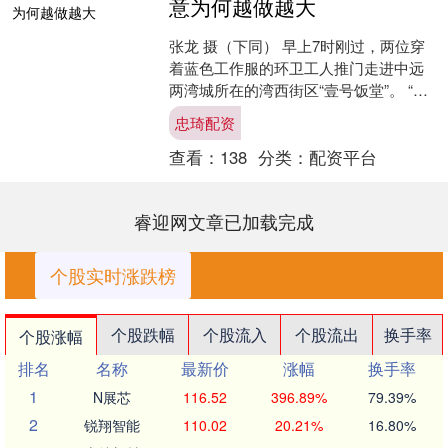
意为何越做越大
张龙 摄（下同） 早上7时刚过，两位穿
着蓝色工作服的环卫工人推门走进中远
两湾城所在的湾西街区“壹号饭堂”。 “李
老板早！” “来了？包子刚出笼，豆浆还
忠琦配资
是烫的。”....
查看：
138
分类：
配资平台
睿迎网文章已加载完成
个股实时涨跌榜
个股跌幅
个股流入
个股流出
换手率
个股涨幅
排名
名称
最新价
涨幅
换手率
1
N展芯
116.52
396.89%
79.39%
2
锐翔智能
110.02
20.21%
16.80%