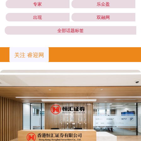
专家
乐众盈
出现
双融网
全部话题标签
关注 睿迎网