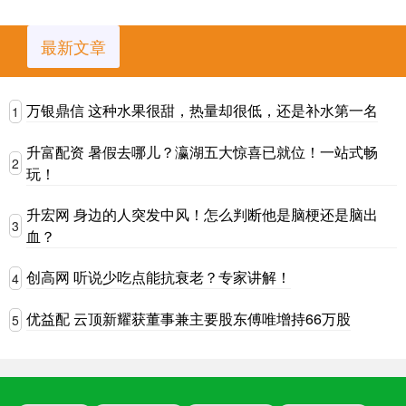
最新文章
万银鼎信 这种水果很甜，热量却很低，还是补水第一名
1
升富配资 暑假去哪儿？瀛湖五大惊喜已就位！一站式畅
2
玩！
升宏网 身边的人突发中风！怎么判断他是脑梗还是脑出
3
血？
创高网 听说少吃点能抗衰老？专家讲解！
4
优益配 云顶新耀获董事兼主要股东傅唯增持66万股
5