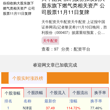
股东旗下燃气类相关资产 公
司股票11月11日复牌
天牛配资天牛配资天牛配资 上证报中国
证券网讯(记者黎灵希)11月10日晚间，胜
利股份（000407）披露重组预案，公司
拟通过发行股份及支付现金的方式，购
天牛配资
买由公司....
查看：
97
分类：
配资平台
睿迎网文章已加载完成
个股实时涨跌榜
个股跌幅
个股流入
个股流出
换手率
个股涨幅
排名
名称
最新价
涨幅
换手率
1
N津富
37.49
114.72%
77.46%