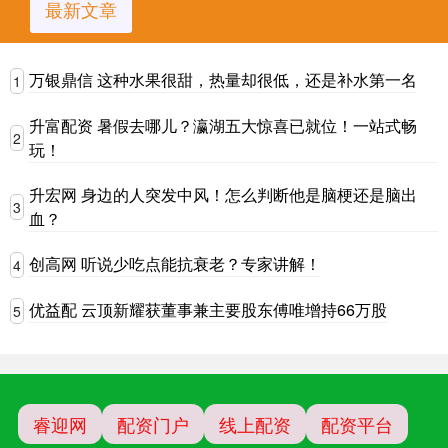
最新文章
万银鼎信 这种水果很甜，热量却很低，还是补水第一名
1
升富配资 暑假去哪儿？瀛湖五大惊喜已就位！一站式畅
2
玩！
升宏网 身边的人突发中风！怎么判断他是脑梗还是脑出
3
血？
创高网 听说少吃点能抗衰老？专家讲解！
4
优益配 云顶新耀获董事兼主要股东傅唯增持66万股
5
睿迎网
配资门户
线上配资
配资平台