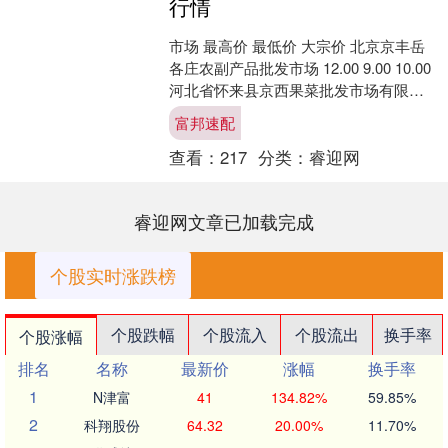
行情
市场 最高价 最低价 大宗价 北京京丰岳
各庄农副产品批发市场 12.00 9.00 10.00
河北省怀来县京西果菜批发市场有限责
任公司 -- 5.00 5.0....
富邦速配
查看：
217
分类：
睿迎网
睿迎网文章已加载完成
个股实时涨跌榜
个股跌幅
个股流入
个股流出
换手率
个股涨幅
排名
名称
最新价
涨幅
换手率
1
N津富
41
134.82%
59.85%
2
科翔股份
64.32
20.00%
11.70%