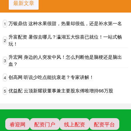
最新文章
万银鼎信 这种水果很甜，热量却很低，还是补水第一名
1
升富配资 暑假去哪儿？瀛湖五大惊喜已就位！一站式畅
2
玩！
升宏网 身边的人突发中风！怎么判断他是脑梗还是脑出
3
血？
创高网 听说少吃点能抗衰老？专家讲解！
4
优益配 云顶新耀获董事兼主要股东傅唯增持66万股
5
睿迎网
配资门户
线上配资
配资平台