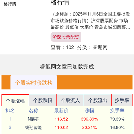
格行情
（原标题：2025年11月6日全国主要批发
市场鲅鱼价格行情）沪深股票配资 市场
最高价 最低价 大宗价 青岛市城阳蔬菜水
产品批发市场有限公司 30.00 20.....
沪深股票配资
查看：
102
分类：
睿迎网
睿迎网文章已加载完成
个股实时涨跌榜
个股跌幅
个股流入
个股流出
换手率
个股涨幅
排名
名称
最新价
涨幅
换手率
1
N展芯
116.52
396.89%
79.39%
2
锐翔智能
110.02
20.21%
16.80%