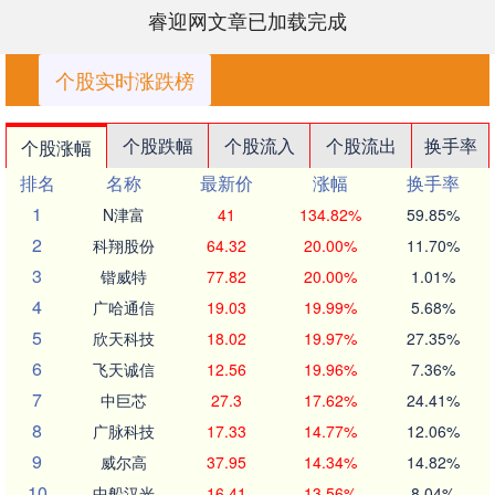
睿迎网文章已加载完成
个股实时涨跌榜
个股跌幅
个股流入
个股流出
换手率
个股涨幅
排名
名称
最新价
涨幅
换手率
1
N津富
41
134.82%
59.85%
2
科翔股份
64.32
20.00%
11.70%
3
锴威特
77.82
20.00%
1.01%
4
广哈通信
19.03
19.99%
5.68%
5
欣天科技
18.02
19.97%
27.35%
6
飞天诚信
12.56
19.96%
7.36%
7
中巨芯
27.3
17.62%
24.41%
8
广脉科技
17.33
14.77%
12.06%
9
威尔高
37.95
14.34%
14.82%
10
中船汉光
16.41
13.56%
8.04%