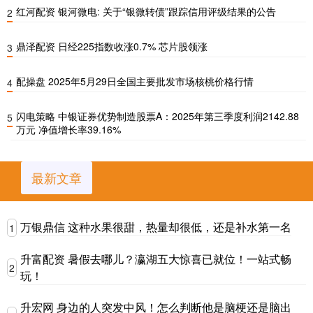
红河配资 银河微电: 关于“银微转债”跟踪信用评级结果的公告
2
鼎泽配资 日经225指数收涨0.7% 芯片股领涨
3
配操盘 2025年5月29日全国主要批发市场核桃价格行情
4
闪电策略 中银证券优势制造股票A：2025年第三季度利润2142.88
5
万元 净值增长率39.16%
最新文章
万银鼎信 这种水果很甜，热量却很低，还是补水第一名
1
升富配资 暑假去哪儿？瀛湖五大惊喜已就位！一站式畅
2
玩！
升宏网 身边的人突发中风！怎么判断他是脑梗还是脑出