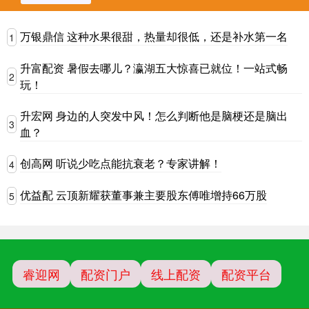
万银鼎信 这种水果很甜，热量却很低，还是补水第一名
1
升富配资 暑假去哪儿？瀛湖五大惊喜已就位！一站式畅
2
玩！
升宏网 身边的人突发中风！怎么判断他是脑梗还是脑出
3
血？
创高网 听说少吃点能抗衰老？专家讲解！
4
优益配 云顶新耀获董事兼主要股东傅唯增持66万股
5
睿迎网
配资门户
线上配资
配资平台