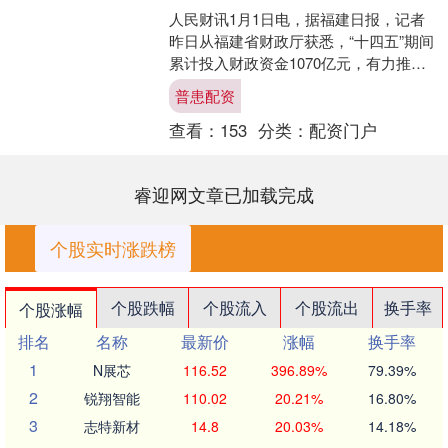
人民财讯1月1日电，据福建日报，记者
昨日从福建省财政厅获悉，“十四五”期间
累计投入财政资金1070亿元，有力推动
福建省多层次医疗保障体系不断健全。
普患配资
在城乡居民基本....
查看：
153
分类：
配资门户
睿迎网文章已加载完成
个股实时涨跌榜
个股跌幅
个股流入
个股流出
换手率
个股涨幅
排名
名称
最新价
涨幅
换手率
1
N展芯
116.52
396.89%
79.39%
2
锐翔智能
110.02
20.21%
16.80%
3
志特新材
14.8
20.03%
14.18%