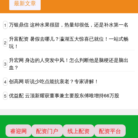
最新文章
万银鼎信 这种水果很甜，热量却很低，还是补水第一名
1
升富配资 暑假去哪儿？瀛湖五大惊喜已就位！一站式畅
2
玩！
升宏网 身边的人突发中风！怎么判断他是脑梗还是脑出
3
血？
创高网 听说少吃点能抗衰老？专家讲解！
4
优益配 云顶新耀获董事兼主要股东傅唯增持66万股
5
睿迎网
配资门户
线上配资
配资平台