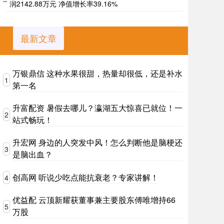
润2142.88万元 净值增长率39.16%
最新文章
万银鼎信 这种水果很甜，热量却很低，还是补水
1
第一名
升富配资 暑假去哪儿？瀛湖五大惊喜已就位！一
2
站式畅玩！
升宏网 身边的人突发中风！怎么判断他是脑梗还
3
是脑出血？
创高网 听说少吃点能抗衰老？专家讲解！
4
优益配 云顶新耀获董事兼主要股东傅唯增持66
5
万股