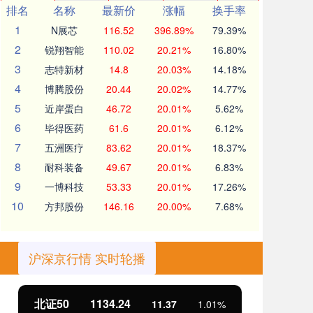
排名
名称
最新价
涨幅
换手率
1
N展芯
116.52
396.89%
79.39%
2
锐翔智能
110.02
20.21%
16.80%
3
志特新材
14.8
20.03%
14.18%
4
博腾股份
20.44
20.02%
14.77%
5
近岸蛋白
46.72
20.01%
5.62%
6
毕得医药
61.6
20.01%
6.12%
7
五洲医疗
83.62
20.01%
18.37%
8
耐科装备
49.67
20.01%
6.83%
9
一博科技
53.33
20.01%
17.26%
10
方邦股份
146.16
20.00%
7.68%
沪深京行情 实时轮播
北证50
1134.24
创
11.37
1.01%