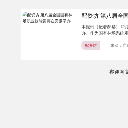
配资坊 第八届全
本报讯（记者郝赫）12
办。作为国有林场系统
全....
配资坊
来源：广
睿迎网
深证成指
14311.01
.68
1.02%
200.89
1