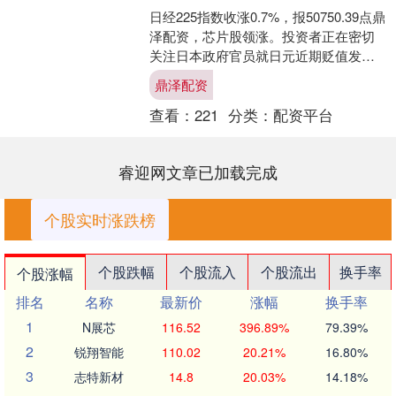
日经225指数收涨0.7%，报50750.39点鼎
泽配资，芯片股领涨。投资者正在密切
关注日本政府官员就日元近期贬值发表
的任何评论，以及首相高市早苗经济计
鼎泽配资
划的任何....
查看：
221
分类：
配资平台
睿迎网文章已加载完成
个股实时涨跌榜
个股跌幅
个股流入
个股流出
换手率
个股涨幅
排名
名称
最新价
涨幅
换手率
1
N展芯
116.52
396.89%
79.39%
2
锐翔智能
110.02
20.21%
16.80%
3
志特新材
14.8
20.03%
14.18%