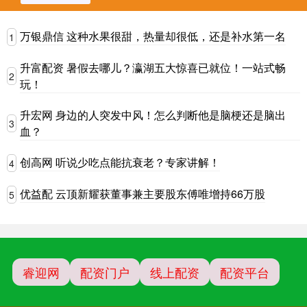
万银鼎信 这种水果很甜，热量却很低，还是补水第一名
1
升富配资 暑假去哪儿？瀛湖五大惊喜已就位！一站式畅
2
玩！
升宏网 身边的人突发中风！怎么判断他是脑梗还是脑出
3
血？
创高网 听说少吃点能抗衰老？专家讲解！
4
优益配 云顶新耀获董事兼主要股东傅唯增持66万股
5
睿迎网
配资门户
线上配资
配资平台